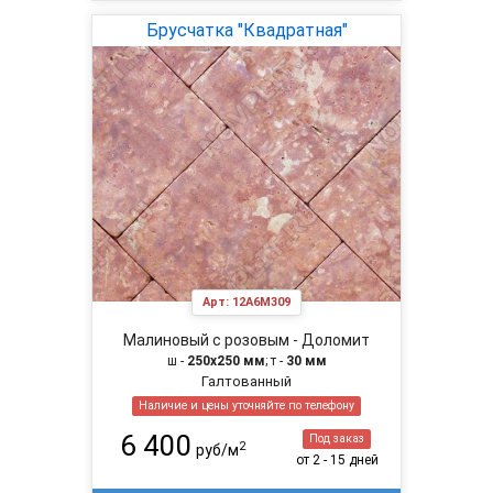
Брусчатка "Квадратная"
Арт:
12A6M309
Малиновый с розовым - Доломит
ш -
250х250 мм
; т -
30 мм
Галтованный
Наличие и цены уточняйте по телефону
6 400
Под заказ
2
руб/м
от 2 - 15 дней