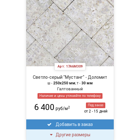
Арт:
17A6M309
Светло-серый "Мустанг" - Доломит
ш -
250х250 мм
; т -
30 мм
Галтованный
Наличие и цены уточняйте по телефону
6 400
Под заказ
2
руб/м
от 2 - 15 дней
Добавить в заказ
Другие размеры