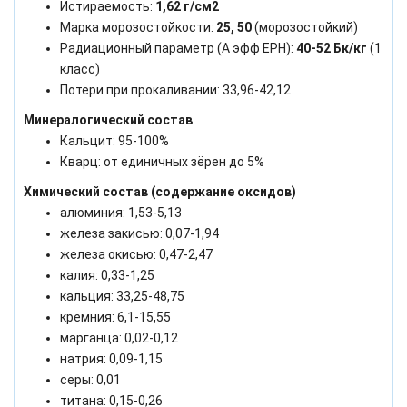
Истираемость:
1,62 г/см2
Марка морозостойкости:
25, 50
(морозостойкий)
Радиационный параметр (А эфф ЕРН):
40-52 Бк/кг
(1
класс)
Потери при прокаливании: 33,96-42,12
Минералогический состав
Кальцит: 95-100%
Кварц: от единичных зёрен до 5%
Химический состав (содержание оксидов)
алюминия: 1,53-5,13
железа закисью: 0,07-1,94
железа окисью: 0,47-2,47
калия: 0,33-1,25
кальция: 33,25-48,75
кремния: 6,1-15,55
марганца: 0,02-0,12
натрия: 0,09-1,15
серы: 0,01
титана: 0,15-0,26