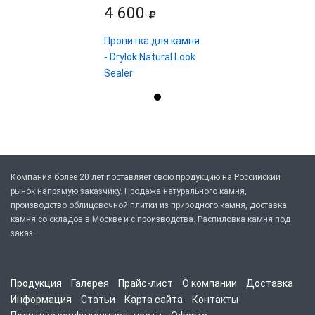
4 600
Пропитка для камня
- Drylok Natural Look
Sealer
Компания более 20 лет поставляет свою продукцию на Российский
рынок напрямую заказчику. Продажа натурального камня,
производство облицовочной плитки из природного камня, доставка
камня со складов в Москве и с производства. Распиловка камня под
заказ.
Продукция
Галерея
Прайс-лист
О компании
Доставка
Информация
Статьи
Карта сайта
Контакты