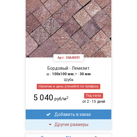
Арт:
30A4I301
Бордовый - Лемезит
ш -
100х100 мм
; т -
30 мм
Шуба
Наличие и цены уточняйте по телефону
5 040
Под заказ
2
руб/м
от 2 - 15 дней
Добавить в заказ
Другие размеры