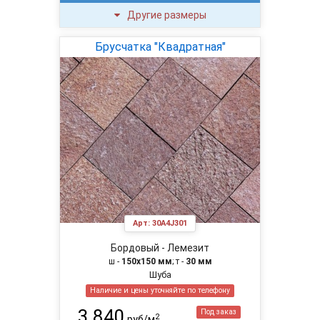
Другие размеры
Брусчатка "Квадратная"
Арт:
30A4J301
Бордовый - Лемезит
ш -
150х150 мм
; т -
30 мм
Шуба
Наличие и цены уточняйте по телефону
3 840
Под заказ
2
руб/м