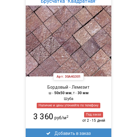
Брусчатка "Квадратная"
Арт:
30A4G301
Бордовый - Лемезит
ш -
50х50 мм
; т -
30 мм
Шуба
Наличие и цены уточняйте по телефону
3 360
Под заказ
2
руб/м
от 2 - 15 дней
Добавить в заказ