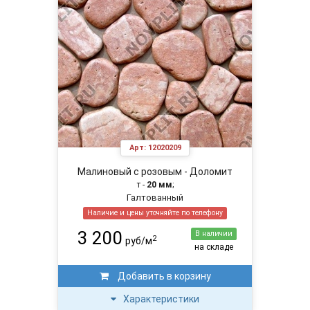
Арт:
12020209
Малиновый с розовым - Доломит
т -
20 мм
;
Галтованный
Наличие и цены уточняйте по телефону
3 200
В наличии
2
руб/м
на складе
Добавить в корзину
Характеристики