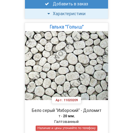
Добавить в заказ
Характеристики
Галька "Голыш"
Арт:
11020209
Бело серый "Изборский" - Доломит
т -
20 мм
;
Галтованный
Наличие и цены уточняйте по телефону