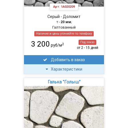
Арт:
1A020209
Серый - Доломит
т -
20 мм
;
Галтованный
Наличие и цены уточняйте по телефону
3 200
Под заказ
2
руб/м
от 2 - 15 дней
Добавить в заказ
Характеристики
Галька "Голыш"