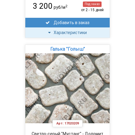
3 200
Под заказ
2
руб/м
от 2 - 15 дней
Добавить в заказ
Характеристики
Галька "Голыш"
Арт:
17020209
Светло-серый "Мустанг" - Доломит