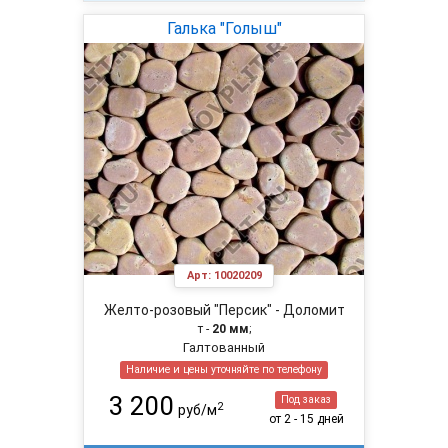
Галька "Голыш"
Арт:
10020209
Желто-розовый "Персик" - Доломит
т -
20 мм
;
Галтованный
Наличие и цены уточняйте по телефону
3 200
Под заказ
2
руб/м
от 2 - 15 дней