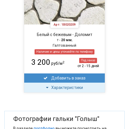
Арт:
1B020209
Белый с бежевым - Доломит
т -
20 мм
;
Галтованный
Наличие и цены уточняйте по телефону
3 200
Под заказ
2
руб/м
от 2 - 15 дней
Добавить в заказ
Характеристики
Фотографии гальки "Голыш"
В разделе
портфолио
вы можете посмотреть на