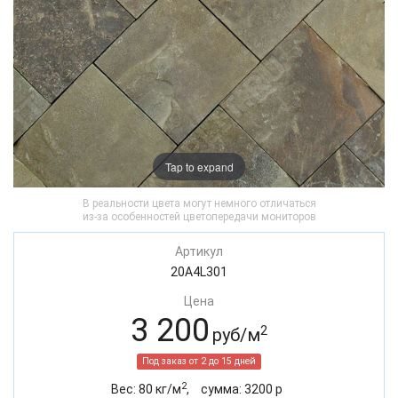
Tap to expand
В реальности цвета могут немного отличаться
из-за особенностей цветопередачи мониторов
Артикул
20A4L301
Цена
3 200
2
руб/м
Под заказ от 2 до 15 дней
2
Вес:
80
кг/м
,
cумма:
3200
р