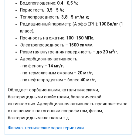
Водопоглощение:
0,4 - 0,5 %;
Пористость:
0,5 - 5 %;
Теплопроводность:
3,8 - 5 вт/м·к;
Радиационный параметр (А эфф ЕРН):
190 Бк/кг
(1
класс);
Прочность на сжатие:
100–150 МПа
;
Электропроводность –
1500 сим/м
;
2
Развитая внутренняя поверхность –
до 20 м
/г
;
Адсорбционная активность:
- по фенолу –
14 мг/г
;
- по термолизным смолам –
20 мг/г
;
- по нефтепродуктам – более
40 мг/г
;
Обладает сорбционными, каталитическими,
бактерицидными свойствами, биологической
активностью. Адсорбционная активность проявляется по
отношению к патогенным сапрофитам, фагам,
бактерицидным клеткам и т.д.
Физико-технические характеристики