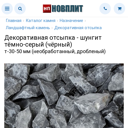
Главная
›
Каталог камня
›
Назначение
›
Ландшафтный камень
›
Декоративная отсыпка
Декоративная отсыпка - шунгит
тёмно-серый (чёрный)
т-30-50 мм (необработанный, дробленый)