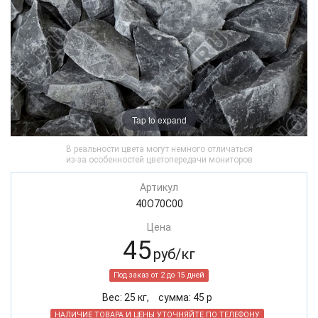
Tap to expand
В реальности цвета могут немного отличаться
из-за особенностей цветопередачи мониторов
Артикул
40O70C00
Цена
45
руб/кг
Под заказ от 2 до 15 дней
Вес:
25
кг,
cумма:
45
р
НАЛИЧИЕ ТОВАРА И ЦЕНЫ УТОЧНЯЙТЕ ПО ТЕЛЕФОНУ