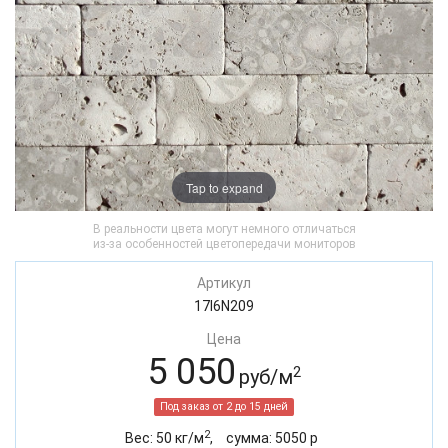
Tap to expand
В реальности цвета могут немного отличаться
из-за особенностей цветопередачи мониторов
Артикул
17I6N209
Цена
5 050
2
руб/м
Под заказ от 2 до 15 дней
2
Вес:
50
кг/м
,
cумма:
5050
р