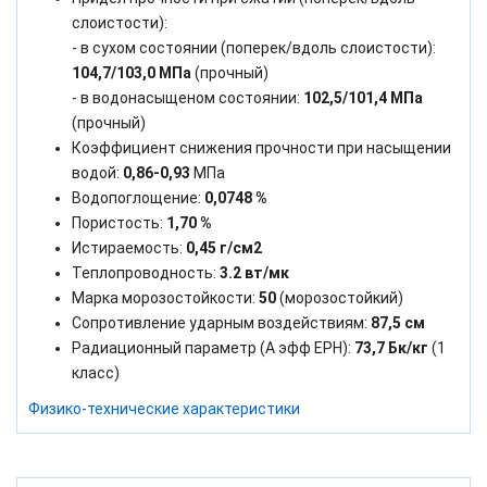
слоистости):
- в сухом состоянии (поперек/вдоль слоистости):
104,7/103,0 МПа
(прочный)
- в водонасыщеном состоянии:
102,5/101,4 МПа
(прочный)
Коэффициент снижения прочности при насыщении
водой:
0,86-0,93
МПа
Водопоглощение:
0,0748 %
Пористость:
1,70 %
Истираемость:
0,45 г/см2
Теплопроводность:
3.2 вт/мк
Марка морозостойкости:
50
(морозостойкий)
Сопротивление ударным воздействиям:
87,5 см
Радиационный параметр (А эфф ЕРН):
73,7 Бк/кг
(1
класс)
Физико-технические характеристики