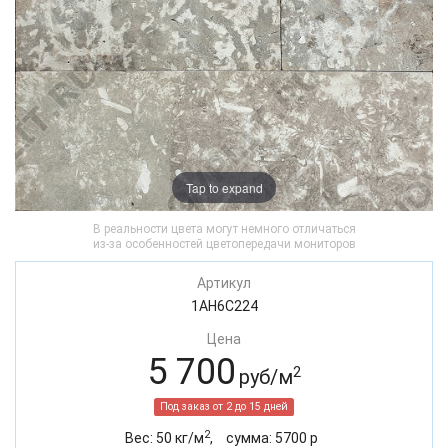
Tap to expand
В реальности цвета могут немного отличаться
из-за особенностей цветопередачи мониторов
Артикул
1AH6C224
Цена
5 700
2
руб/м
Под заказ от 2 до 15 дней
2
Вес:
50
кг/м
,
cумма:
5700
р