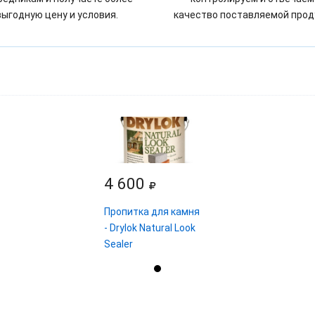
выгодную цену и условия.
качество поставляемой прод
4 600
Пропитка для камня
- Drylok Natural Look
Sealer