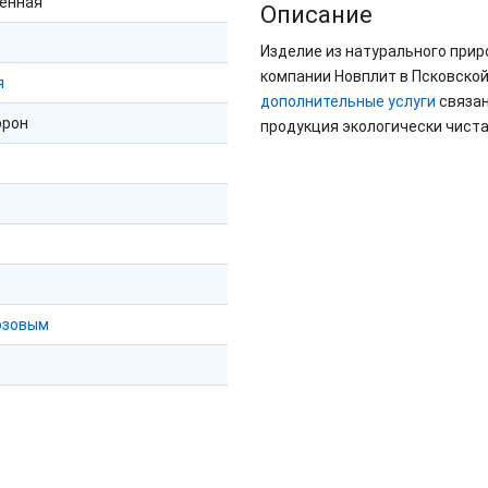
енная"
Описание
Изделие из натурального при
компании Новплит в Псковской
я
дополнительные услуги
связан
орон
продукция экологически чиста
озовым