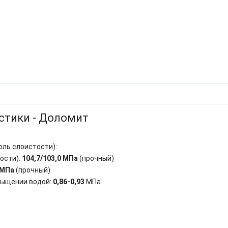
стики - Доломит
оль слоистости):
ости):
104,7/103,0 МПа
(прочный)
 МПа
(прочный)
сыщении водой:
0,86-0,93
МПа