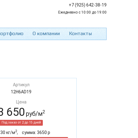
+7 (925) 642-38-19
Ежедневно с 10:00 до 19:00
ортфолио
О компании
Контакты
Артикул
12H6AD19
Цена
3 650
2
руб/м
Под заказ от 2 до 15 дней
2
:
30
кг/м
,
cумма:
3650
р