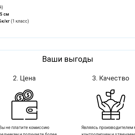
й)
,5 см
Бк/кг
(1 класс)
Ваши выгоды
2. Цена
3. Качество
Вы не платите комиссию
Являясь производителем
редникам и получаете более
контролируем и отвечаем