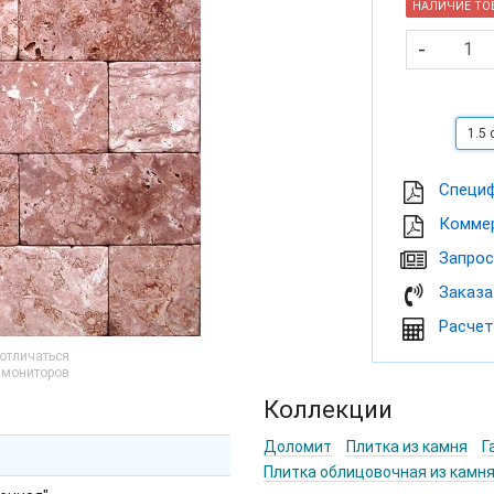
НАЛИЧИЕ ТОВ
-
1.5 
Cпеци
Коммер
Запрос
Заказа
Расчет
 отличаться
и мониторов
Коллекции
Доломит
Плитка из камня
Г
Плитка облицовочная из камн