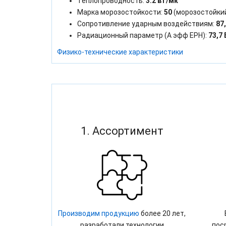
Теплопроводность:
3.2 вт/мк
Марка морозостойкости:
50
(морозостойки
Сопротивление ударным воздействиям:
87
Радиационный параметр (А эфф ЕРН):
73,7 
Физико-технические характеристики
1. Ассортимент
Производим продукцию
более 20 лет,
разработали технологии
пос