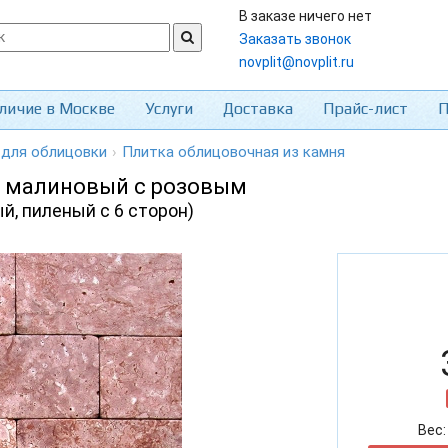
В заказе ничего нет
Заказать звонок
novplit@novplit.ru
личие в Москве
Услуги
Доставка
Прайс-лист
П
 для облицовки
›
Плитка облицовочная из камня
т малиновый с розовым
й, пиленый с 6 сторон)
Вес