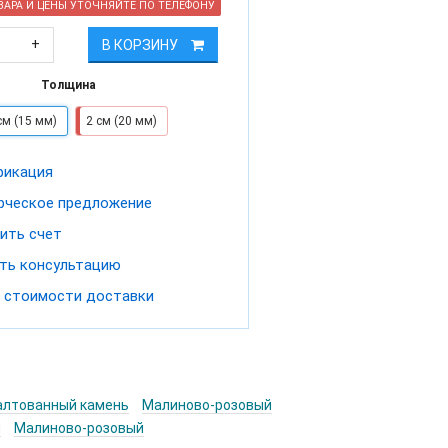
АРА И ЦЕНЫ УТОЧНЯЙТЕ ПО ТЕЛЕФОНУ
+
В КОРЗИНУ
Толщина
см (15 мм)
2 см (20 мм)
фикация
ческое предложение
ить счет
ть консультацию
 стоимости доставки
алтованный камень
Малиново-розовый
я
Малиново-розовый