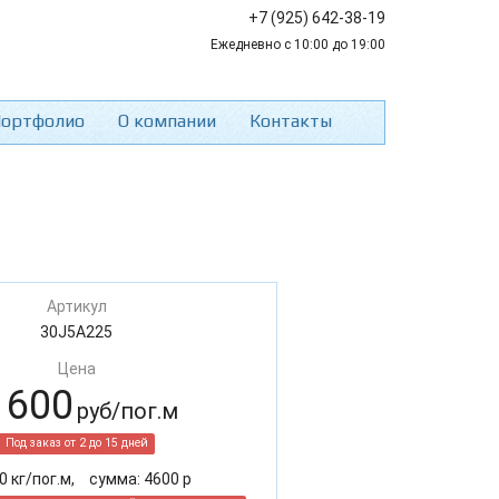
+7 (925) 642-38-19
Ежедневно с 10:00 до 19:00
ортфолио
О компании
Контакты
Артикул
30J5A225
Цена
 600
руб/пог.м
Под заказ от 2 до 15 дней
0
кг/пог.м,
cумма:
4600
р