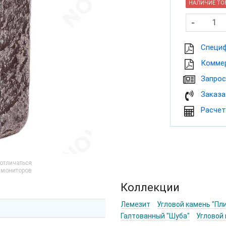
НАЛИЧИЕ ТОВ
-
Cпеци
Коммер
Запрос
Заказа
Расчет
 отличаться
и мониторов
Коллекции
Лемезит
Угловой камень "Пл
Галтованный "Шуба"
Угловой 