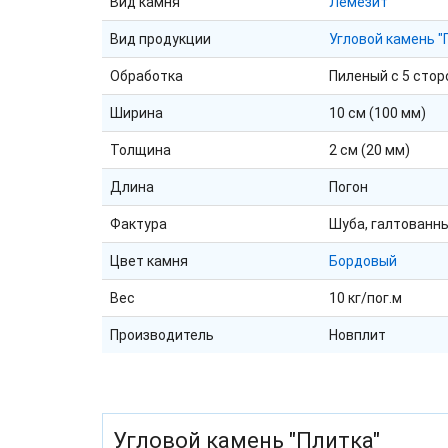
Вид камня
Лемезит
Вид продукции
Угловой камень "
Обработка
Пиленый с 5 стор
Ширина
10 см (100 мм)
Толщина
2 см (20 мм)
Длина
Погон
Фактура
Шуба, галтованн
Цвет камня
Бордовый
Вес
10 кг/пог.м
Производитель
Новплит
Угловой камень "Плитка"