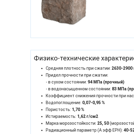
Физико-технические характери
Средняя плотность при сжатии:
2630-2900 
Придел прочности при сжатии:
- в сухом состоянии:
94 МПа (прочный)
- в водонасыщенном состоянии:
83 МПа (п
Коэффициент снижения прочности при на
Водопоглощение:
0,07-0,95 %
Пористость:
1,70 %
Истираемость:
1,62 г/см2
Марка морозостойкости:
25, 50
(морозосто
Радиационный параметр (А эфф ЕРН):
40-5