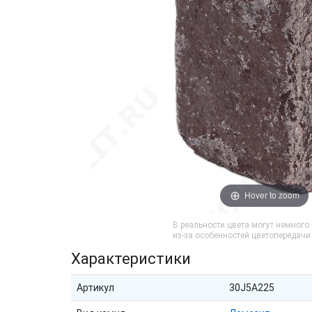
Hover to zoom
В реальности цвета могут немного
из-за особенностей цветопередач
Характеристики
Артикул
30J5A225