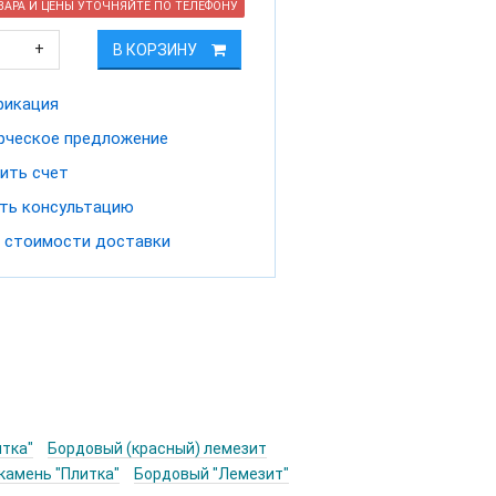
АРА И ЦЕНЫ УТОЧНЯЙТЕ ПО ТЕЛЕФОНУ
+
В КОРЗИНУ
фикация
ческое предложение
ить счет
ть консультацию
 стоимости доставки
итка"
Бордовый (красный) лемезит
камень "Плитка"
Бордовый "Лемезит"