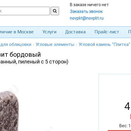
В заказе ничего нет
Заказать звонок
novplit@novplit.ru
личие в Москве
Услуги
Доставка
Прайс-лист
П
 для облицовки
›
Угловые элементы
›
Угловой камень "Плитка"
езит бордовый
ванный, пиленый с 5 сторон)
4
Вес:
1