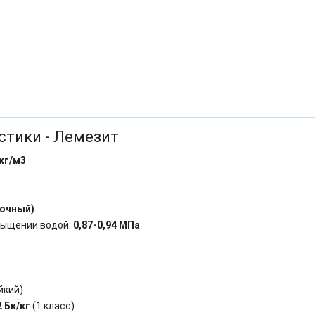
стики - Лемезит
кг/м3
рочный)
сыщении водой:
0,87-0,94 МПа
йкий)
2 Бк/кг
(1 класс)