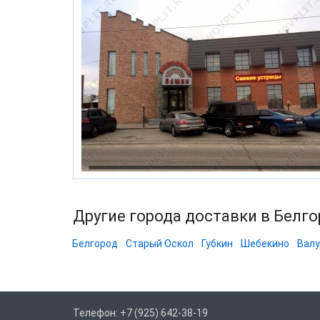
Другие города доставки в Белг
Белгород
Старый Оскол
Губкин
Шебекино
Валу
Телефон: +7 (925) 642-38-19