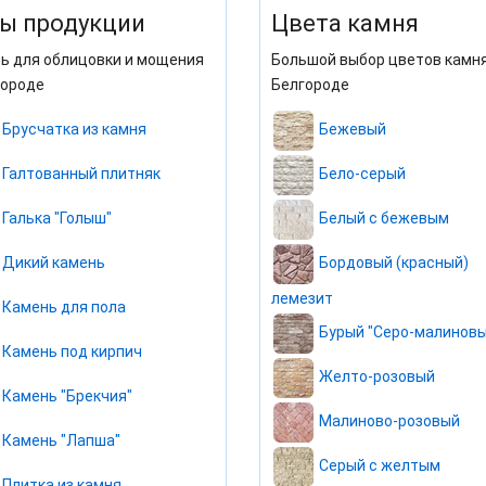
ы продукции
Цвета камня
ь для облицовки и мощения
Большой выбор цветов камня
городе
Белгороде
Брусчатка из камня
Бежевый
Галтованный плитняк
Бело-серый
Галька "Голыш"
Белый с бежевым
Дикий камень
Бордовый (красный)
лемезит
Камень для пола
Бурый "Серо-малиновы
Камень под кирпич
Желто-розовый
Камень "Брекчия"
Малиново-розовый
Камень "Лапша"
Серый с желтым
Плитка из камня