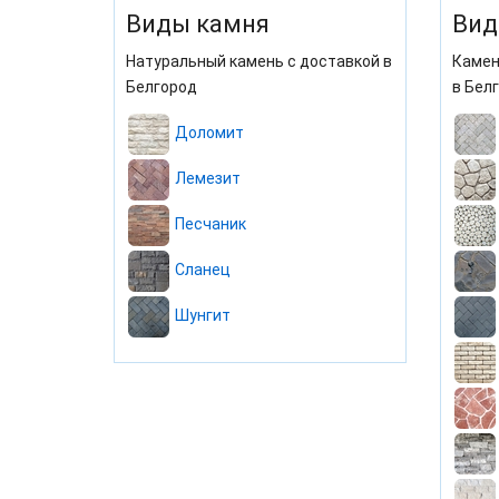
Виды камня
Вид
Натуральный камень с доставкой в
Камен
Белгород
в Бел
Доломит
Лемезит
Песчаник
Сланец
Шунгит