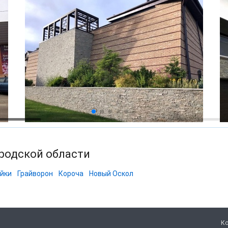
ородской области
йки
Грайворон
Короча
Новый Оскол
Ко