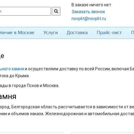
В заказе ничего нет
Заказать звонок
novplit@novplit.ru
личие в Москве
Услуги
Доставка
Прайс-лист
П
де
ьного камня
и осуществляем доставку по всей России, включая Б
тока до Крыма.
ады в городе Псков и Москва.
амня
ород, Белгородская область рассчитывается в зависимости от ве
нии и объемов заказа. Железнодорожная и автомобильная достав