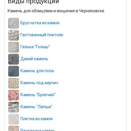
Виды продукции
Камень для облицовки и мощения в Черняховске
Брусчатка из камня
Галтованный плитняк
Галька "Голыш"
Дикий камень
Камень для пола
Камень под кирпич
Камень "Брекчия"
Камень "Лапша"
Плитка из камня
Раскладка камня