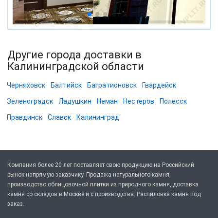
Другие города доставки в
Калининградской области
Черняховск
Балтийск
Багратионовск
Гвардейск
Зеленоградск
Ладушкин
Неман
Нестеров
Полесск
Правдинск
Славск
Калининград
Компания более 20 лет поставляет свою продукцию на Российский
рынок напрямую заказчику. Продажа натурального камня,
производство облицовочной плитки из природного камня, доставка
камня со складов в Москве и с производства. Распиловка камня под
заказ.