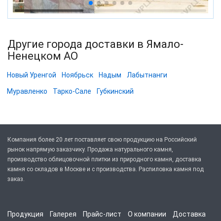
Другие города доставки в Ямало-
Ненецком АО
Новый Уренгой
Ноябрьск
Надым
Лабытнанги
Муравленко
Тарко-Сале
Губкинский
Компания более 20 лет поставляет свою продукцию на Российский
рынок напрямую заказчику. Продажа натурального камня,
производство облицовочной плитки из природного камня, доставка
камня со складов в Москве и с производства. Распиловка камня под
заказ.
Продукция
Галерея
Прайс-лист
О компании
Доставка