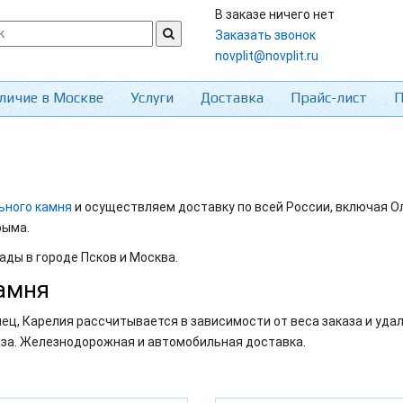
В заказе ничего нет
Заказать звонок
novplit@novplit.ru
личие в Москве
Услуги
Доставка
Прайс-лист
П
ьного камня
и осуществляем доставку по всей России, включая О
рыма.
ады в городе Псков и Москва.
амня
ец, Карелия рассчитывается в зависимости от веса заказа и уд
аза. Железнодорожная и автомобильная доставка.