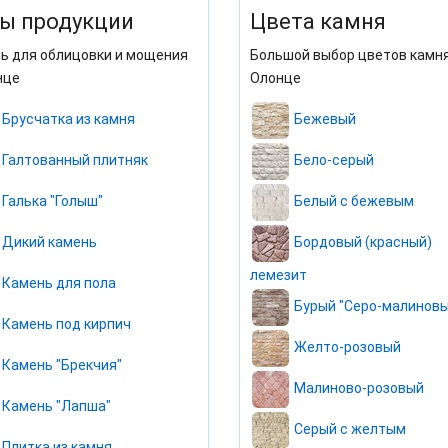
ы продукции
Цвета камня
ь для облицовки и мощения
Большой выбор цветов камня
нце
Олонце
Брусчатка из камня
Бежевый
Галтованный плитняк
Бело-серый
Галька "Голыш"
Белый с бежевым
Дикий камень
Бордовый (красный)
лемезит
Камень для пола
Бурый "Серо-малиновы
Камень под кирпич
Желто-розовый
Камень "Брекчия"
Малиново-розовый
Камень "Лапша"
Серый с желтым
Плитка из камня