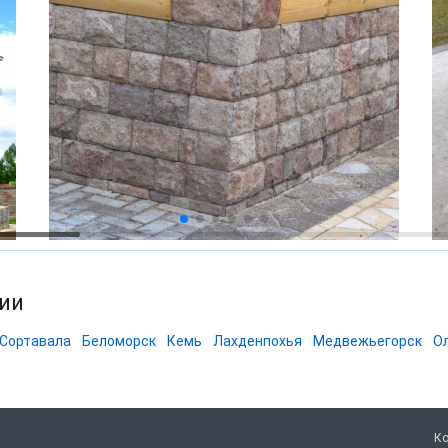
лии
Сортавала
Беломорск
Кемь
Лахденпохья
Медвежьегорск
О
Ко