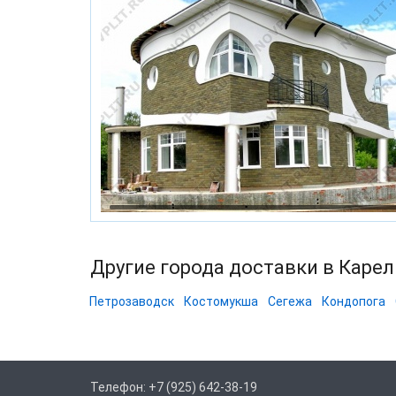
Другие города доставки в Каре
Петрозаводск
Костомукша
Сегежа
Кондопога
Телефон: +7 (925) 642-38-19