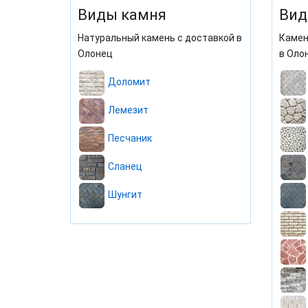
Виды камня
Вид
Натуральный камень с доставкой в
Камен
Олонец
в Оло
Доломит
Лемезит
Песчаник
Сланец
Шунгит