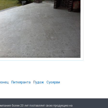
лонец
Питкяранта
Пудож
Суоярви
мпания более 20 лет поставляет свою продукцию на