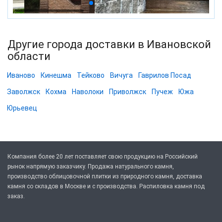
Другие города доставки в Ивановской
области
Иваново
Кинешма
Тейково
Вичуга
Гаврилов Посад
Заволжск
Кохма
Наволоки
Приволжск
Пучеж
Южа
Юрьевец
Компания более 20 лет поставляет свою продукцию на Российский
рынок напрямую заказчику. Продажа натурального камня,
производство облицовочной плитки из природного камня, доставка
камня со складов в Москве и с производства. Распиловка камня под
заказ.