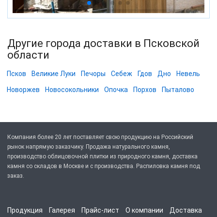
Другие города доставки в Псковской
области
Псков
Великие Луки
Печоры
Себеж
Гдов
Дно
Невель
Новоржев
Новосокольники
Опочка
Порхов
Пыталово
Компания более 20 лет поставляет свою продукцию на Российский
рынок напрямую заказчику. Продажа натурального камня,
производство облицовочной плитки из природного камня, доставка
камня со складов в Москве и с производства. Распиловка камня под
заказ.
Продукция
Галерея
Прайс-лист
О компании
Доставка