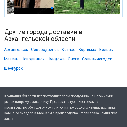
Другие города доставки в
Архангельской области
Архангельск
Северодвинск
Котлас
Коряжма
Вельск
Мезень
Новодвинск
Няндома
Онега
Сольвычегодск
Шенкурск
Компания более 20 лет поставляет свою продукцию на Российский
рынок напрямую заказчику. Продажа натурального камня,
производство облицовочной плитки из природного камня, доставка
камня со складов в Москве и с производства. Распиловка камня под
заказ.