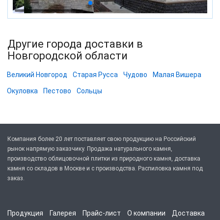
Другие города доставки в
Новгородской области
Великий Новгород
Старая Русса
Чудово
Малая Вишера
Окуловка
Пестово
Сольцы
Компания более 20 лет поставляет свою продукцию на Российский
рынок напрямую заказчику. Продажа натурального камня,
производство облицовочной плитки из природного камня, доставка
камня со складов в Москве и с производства. Распиловка камня под
заказ.
Продукция
Галерея
Прайс-лист
О компании
Доставка