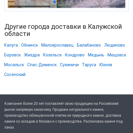
Другие города доставки в Калужской
области
Калуга
Обнинск
Малоярославец
Балабаново
Людиново
Боровск
Жиздра
Козельск
Кондрово
Медынь
Мещовск
Мосальск
Спас-Деменск
Сухиничи
Таруса
Юхнов
Сосенский
Компания более 20 лет поставляет свою продукцию на Российский
рынок напрямую заказчику. Продажа натурального камня,
производство облицовочной плитки из природного камня, доставка
камня со складов в Москве и с производства. Распиловка камня под
заказ.