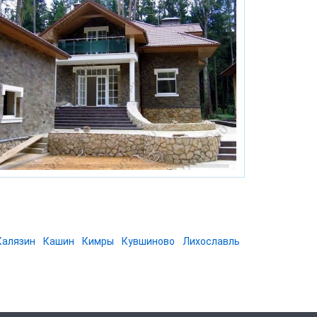
Калязин
Кашин
Кимры
Кувшиново
Лихославль