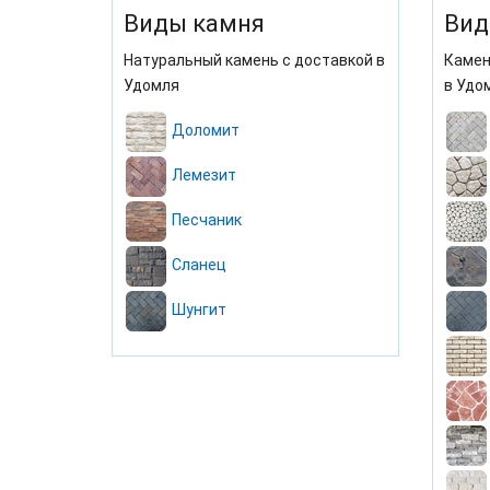
Виды камня
Вид
Натуральный камень с доставкой в
Камен
Удомля
в Удо
Доломит
Лемезит
Песчаник
Сланец
Шунгит