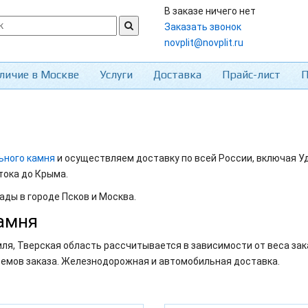
В заказе ничего нет
Заказать звонок
novplit@novplit.ru
личие в Москве
Услуги
Доставка
Прайс-лист
П
ьного камня
и осуществляем доставку по всей России, включая У
тока до Крыма.
ады в городе Псков и Москва.
амня
ля, Тверская область рассчитывается в зависимости от веса зак
ъемов заказа. Железнодорожная и автомобильная доставка.