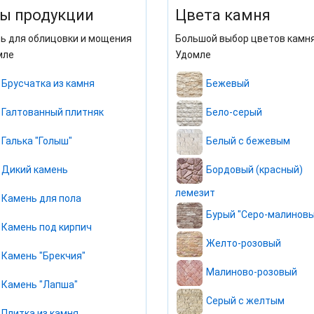
ы продукции
Цвета камня
ь для облицовки и мощения
Большой выбор цветов камня
мле
Удомле
Брусчатка из камня
Бежевый
Галтованный плитняк
Бело-серый
Галька "Голыш"
Белый с бежевым
Дикий камень
Бордовый (красный)
лемезит
Камень для пола
Бурый "Серо-малиновы
Камень под кирпич
Желто-розовый
Камень "Брекчия"
Малиново-розовый
Камень "Лапша"
Серый с желтым
Плитка из камня