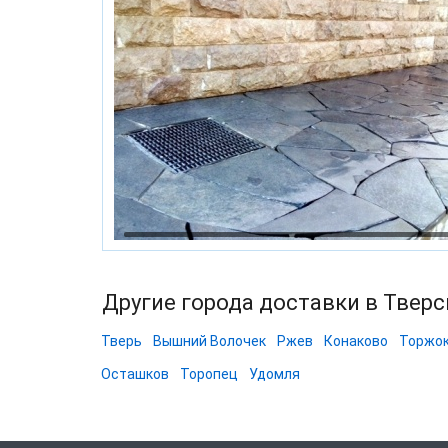
Другие города доставки в Твер
Тверь
Вышний Волочек
Ржев
Конаково
Торжо
Осташков
Торопец
Удомля