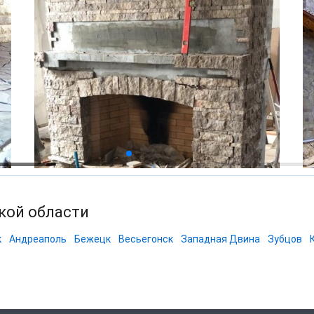
ской области
к
Андреаполь
Бежецк
Весьегонск
Западная Двина
Зубцов