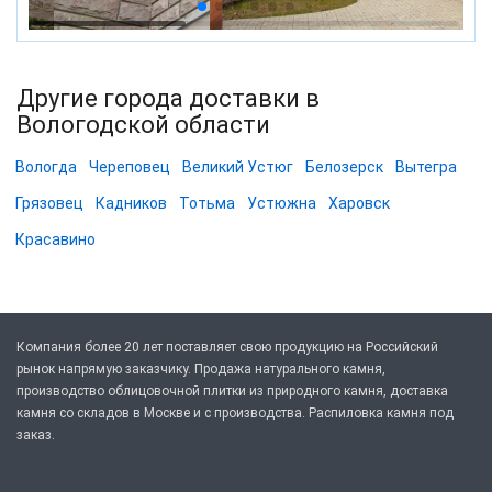
Другие города доставки в
Вологодской области
Вологда
Череповец
Великий Устюг
Белозерск
Вытегра
Грязовец
Кадников
Тотьма
Устюжна
Харовск
Красавино
Компания более 20 лет поставляет свою продукцию на Российский
рынок напрямую заказчику. Продажа натурального камня,
производство облицовочной плитки из природного камня, доставка
камня со складов в Москве и с производства. Распиловка камня под
заказ.