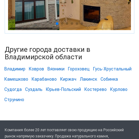
Другие города доставки в
Владимирской области
Владимир
Ковров
Вязники
Гороховец
Гусь-Хрустальный
Камешково
Карабаново
Киржач
Лакинск
Собинка
Судогда
Суздаль
Юрьев-Польский
Костерево
Курлово
Струнино
Компания более 20 лет поставляет свою продукцию на Российский
рынок напрямую заказчику. Продажа натурального камня,