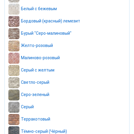
Белый с бежевым
Бордовый (красный) лемезит
Бурый "Серо-малиновый"
Желто-розовый
Малиново-розовый
Серый с желтым
Светло-серый
Серо-зеленый
Серый
Терракотовый
Тёмно-серый (Чёрный)