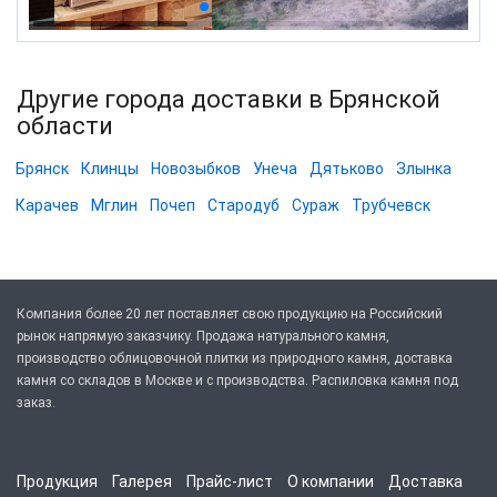
Другие города доставки в Брянской
области
Брянск
Клинцы
Новозыбков
Унеча
Дятьково
Злынка
Карачев
Мглин
Почеп
Стародуб
Сураж
Трубчевск
Компания более 20 лет поставляет свою продукцию на Российский
рынок напрямую заказчику. Продажа натурального камня,
производство облицовочной плитки из природного камня, доставка
камня со складов в Москве и с производства. Распиловка камня под
заказ.
Продукция
Галерея
Прайс-лист
О компании
Доставка