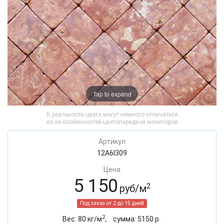
Tap to expand
В реальности цвета могут немного отличаться
из-за особенностей цветопередачи мониторов
Артикул
12A6I309
Цена
5 150
2
руб/м
Под заказ от 2 до 15 дней
2
Вес:
80
кг/м
,
cумма:
5150
р