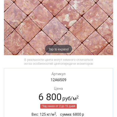
Tap to expand
В реальности цвета могут немного отличаться
из-за особенностей цветопередачи мониторов
Артикул
12A6I509
Цена
6 800
2
руб/м
Под заказ от 2 до 15 дней
2
Вес:
125
кг/м
,
cумма:
6800
р