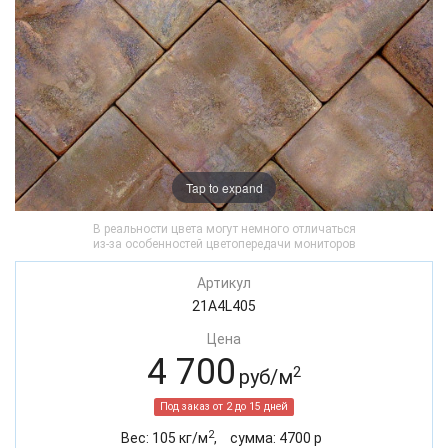
Tap to expand
В реальности цвета могут немного отличаться
из-за особенностей цветопередачи мониторов
Артикул
21A4L405
Цена
4 700
2
руб/м
Под заказ от 2 до 15 дней
2
Вес:
105
кг/м
,
cумма:
4700
р