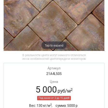
Tap to expand
В реальности цвета могут немного отличаться
из-за особенностей цветопередачи мониторов
Артикул
21A4L505
Цена
5 000
2
руб/м
Под заказ от 2 до 15 дней
2
Вес:
130
кг/м
,
cумма:
5000
р