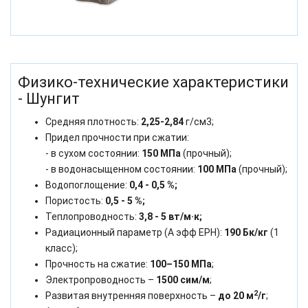
Физико-технические характеристики
- Шунгит
Средняя плотность:
2,25-2,84
г/см3;
Придел прочности при сжатии:
- в сухом состоянии:
150 МПа
(прочный);
- в водонасыщенном состоянии:
100 МПа
(прочный);
Водопоглощение:
0,4 - 0,5 %;
Пористость:
0,5 - 5 %;
Теплопроводность:
3,8 - 5 вт/м·к;
Радиационный параметр (А эфф ЕРН):
190 Бк/кг
(1
класс);
Прочность на сжатие:
100–150 МПа
;
Электропроводность –
1500 сим/м
;
2
Развитая внутренняя поверхность –
до 20 м
/г
;