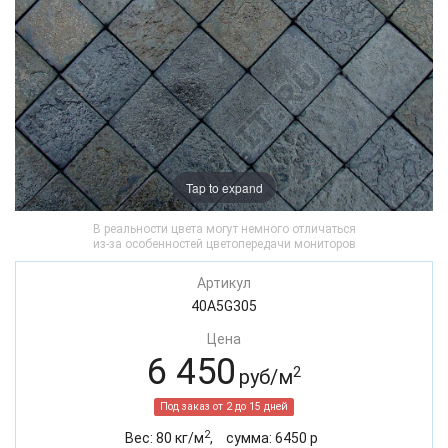
Tap to expand
В реальности цвета могут немного отличаться
из-за особенностей цветопередачи мониторов
Артикул
40A5G305
Цена
6 450
2
руб/м
Под заказ от 2 до 15 дней
2
Вес:
80
кг/м
,
cумма:
6450
р