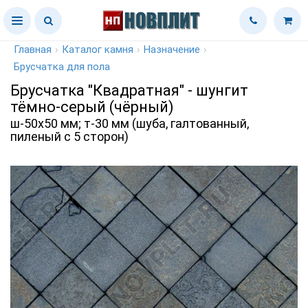
Главная
›
Каталог камня
›
Назначение
›
Брусчатка для пола
Брусчатка "Квадратная" - шунгит
тёмно-серый (чёрный)
ш-50х50 мм; т-30 мм (шуба, галтованный,
пиленый с 5 сторон)