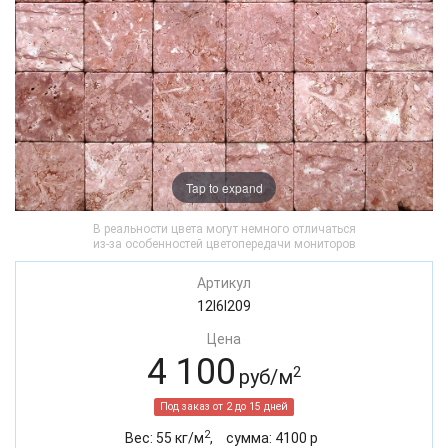
Tap to expand
В реальности цвета могут немного отличаться
из-за особенностей цветопередачи мониторов
Артикул
12I6I209
Цена
4 100
2
руб/м
Под заказ от 2 до 15 дней
2
Вес:
55
кг/м
,
cумма:
4100
р