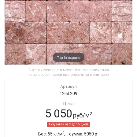
Tap to expand
В реальности цвета могут немного отличаться
из-за особенностей цветопередачи мониторов
Артикул
12I6L209
Цена
5 050
2
руб/м
Под заказ от 2 до 15 дней
2
Вес:
55
кг/м
,
cумма:
5050
р