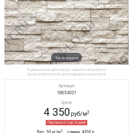
Tap to expand
В реальности цвета могут немного отличаться
из-за особенностей цветопередачи мониторов
Артикул
1BE53021
Цена
4 350
2
руб/м
Под заказ от 2 до 15 дней
2
Вес:
50
кг/м
,
cумма:
4350
р