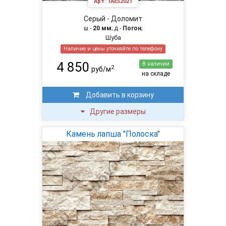
Арт:
1AE52021
Серый - Доломит
ш -
20 мм
; д -
Погон
;
Шуба
Наличие и цены уточняйте по телефону
4 850
В наличии
2
руб/м
на складе
Добавить в корзину
Другие размеры
Камень лапша "Полоска"