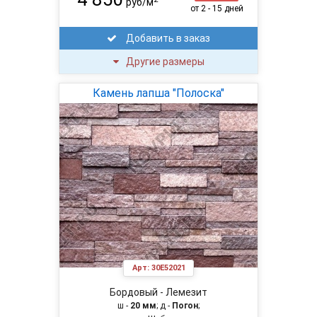
руб/м
от 2 - 15 дней
Добавить в заказ
Другие размеры
Камень лапша "Полоска"
Арт:
30E52021
Бордовый - Лемезит
ш -
20 мм
; д -
Погон
;