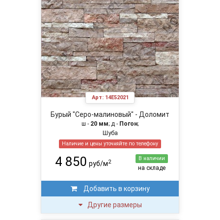
Арт:
14E52021
Бурый "Серо-малиновый" - Доломит
ш -
20 мм
; д -
Погон
;
Шуба
Наличие и цены уточняйте по телефону
4 850
В наличии
2
руб/м
на складе
Добавить в корзину
Другие размеры