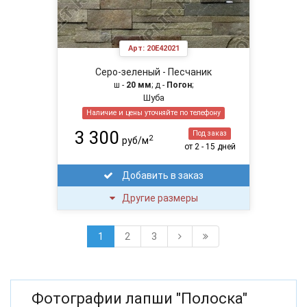
Арт:
20E42021
Серо-зеленый - Песчаник
ш -
20 мм
; д -
Погон
;
Шуба
Наличие и цены уточняйте по телефону
3 300
Под заказ
2
руб/м
от 2 - 15 дней
Добавить в заказ
Другие размеры
1
2
3
Фотографии лапши "Полоска"