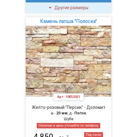
Другие размеры
Камень лапша "Полоска"
Арт:
10E52021
Желто-розовый "Персик" - Доломит
ш -
20 мм
; д -
Погон
;
Шуба
Наличие и цены уточняйте по телефону
4 850
Под заказ
2