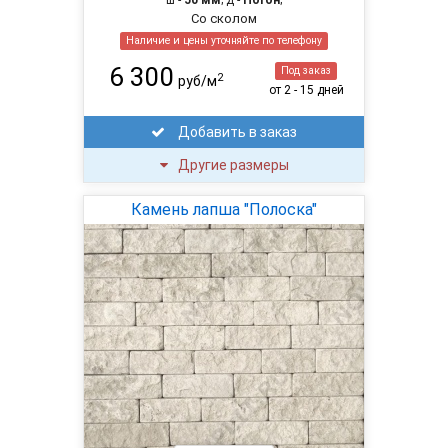
ш -
50 мм
; д -
Погон
;
Со сколом
Наличие и цены уточняйте по телефону
6 300
Под заказ
2
руб/м
от 2 - 15 дней
Добавить в заказ
Другие размеры
Камень лапша "Полоска"