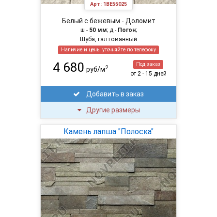
Арт:
1BE55025
Белый с бежевым - Доломит
ш -
50 мм
; д -
Погон
;
Шуба, галтованный
Наличие и цены уточняйте по телефону
4 680
Под заказ
2
руб/м
от 2 - 15 дней
Добавить в заказ
Другие размеры
Камень лапша "Полоска"