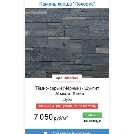
Камень лапша "Полоска"
Арт:
40E52021
Тёмно-серый (Чёрный) - Шунгит
ш -
20 мм
; д -
Погон
;
Шуба
Наличие и цены уточняйте по телефону
7 050
В наличии
2
руб/м
на складе
Добавить в корзину