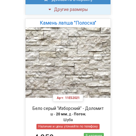
Другие размеры
Камень лапша "Полоска"
Арт:
11E52021
Бело серый "Изборский" - Доломит
ш -
20 мм
; д -
Погон
;
Шуба
Наличие и цены уточняйте по телефону
В наличии