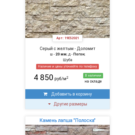
Арт:
19E52021
Серый с желтым - Доломит
ш -
20 мм
; д -
Погон
;
Шуба
Наличие и цены уточняйте по телефону
4 850
В наличии
2
руб/м
на складе
Добавить в корзину
Другие размеры
Камень лапша "Полоска"