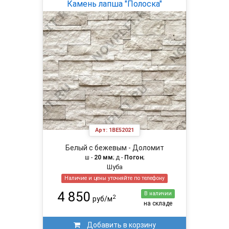
Камень лапша "Полоска"
Арт:
1BE52021
Белый с бежевым - Доломит
ш -
20 мм
; д -
Погон
;
Шуба
Наличие и цены уточняйте по телефону
4 850
В наличии
2
руб/м
на складе
Добавить в корзину