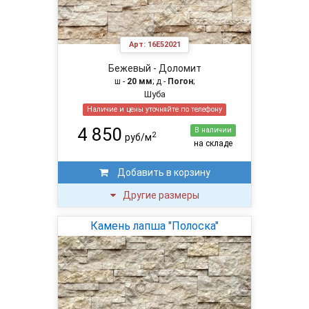
Арт:
16E52021
Бежевый - Доломит
ш -
20 мм
; д -
Погон
;
Шуба
Наличие и цены уточняйте по телефону
4 850
В наличии
2
руб/м
на складе
Добавить в корзину
Другие размеры
Камень лапша "Полоска"