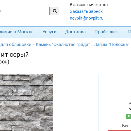
В заказе ничего нет
Заказать звонок
novplit@novplit.ru
личие в Москве
Услуги
Доставка
Прайс-лист
П
 для облицовки
›
Камень "Скалистая гряда"
›
Лапша "Полоска"
мит серый
рон)
В
Вес