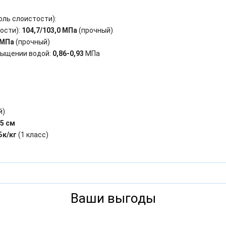
оль слоистости):
ости):
104,7/103,0 МПа
(прочный)
 МПа
(прочный)
сыщении водой:
0,86-0,93
МПа
й)
,5 см
Бк/кг
(1 класс)
Ваши выгоды