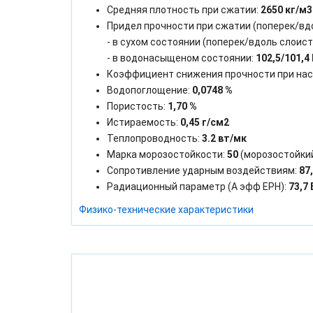
Средняя плотность при сжатии:
2650 кг/м3
Придел прочности при сжатии (поперек/вд
- в сухом состоянии (поперек/вдоль слоист
- в водонасыщеном состоянии:
102,5/101,4
Коэффициент снижения прочности при на
Водопоглощение:
0,0748 %
Пористость:
1,70 %
Истираемость:
0,45 г/см2
Теплопроводность:
3.2 вт/мк
Марка морозостойкости:
50
(морозостойки
Сопротивление ударным воздействиям:
87
Радиационный параметр (А эфф ЕРН):
73,7 
Физико-технические характеристики