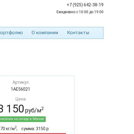
+7 (925) 642-38-19
Ежедневно с 10:00 до 19:00
ортфолио
О компании
Контакты
Артикул
1AE56021
Цена
3 150
2
руб/м
 наличии на складе в Москве
2
:
70
кг/м
,
cумма:
3150
р