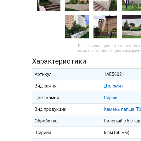
В реальности цвета могут немного
из-за особенностей цветопередач
Характеристики
Артикул
1AE56021
Вид камня
Доломит
Цвет камня
Серый
Вид продукции
Камень лапша "П
Обработка
Пиленый с 5 стор
Ширина
6 см (60 мм)