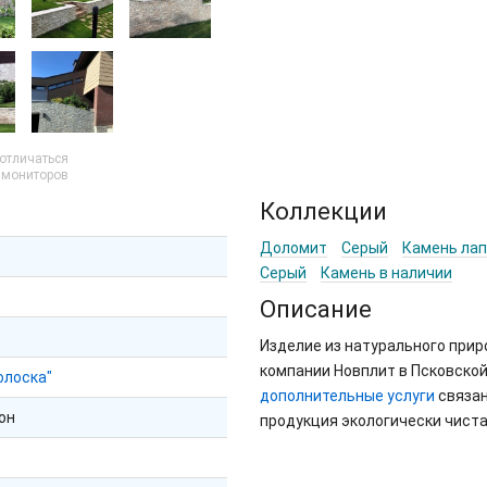
 отличаться
и мониторов
Коллекции
Доломит
Серый
Камень лап
Серый
Камень в наличии
Описание
Изделие из натурального при
компании Новплит в Псковской
олоска"
дополнительные услуги
связан
он
продукция экологически чиста