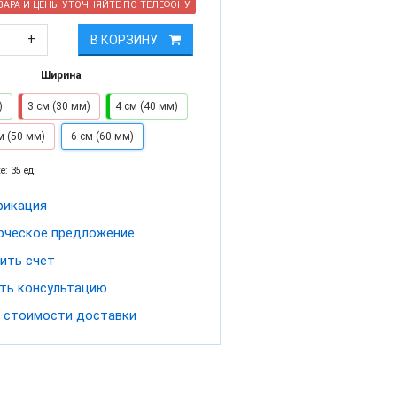
АРА И ЦЕНЫ УТОЧНЯЙТЕ ПО ТЕЛЕФОНУ
+
В КОРЗИНУ
Ширина
)
3 см (30 мм)
4 см (40 мм)
м (50 мм)
6 см (60 мм)
е: 35 ед.
фикация
ческое предложение
ить счет
ть консультацию
 стоимости доставки