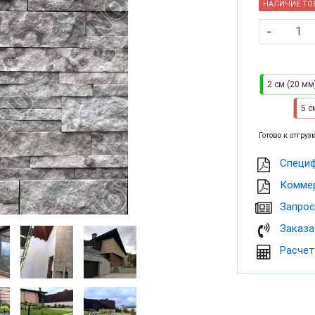
НАЛИЧИЕ ТОВ
-
2 см (20 мм
5 с
Готово к отгрузк
Cпеци
Коммер
Запрос
Заказа
Расчет