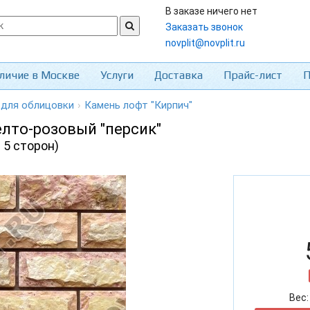
В заказе ничего нет
Заказать звонок
novplit@novplit.ru
личие в Москве
Услуги
Доставка
Прайс-лист
П
 для облицовки
›
Камень лофт "Кирпич"
елто-розовый "персик"
 5 сторон)
Вес