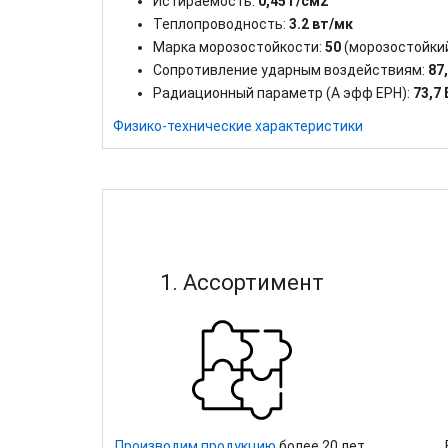
Истираемость:
0,45 г/см2
Теплопроводность:
3.2 вт/мк
Марка морозостойкости:
50
(морозостойки
Сопротивление ударным воздействиям:
87
Радиационный параметр (А эфф ЕРН):
73,7 
Физико-технические характеристики
1. Ассортимент
Производим продукцию
более 20 лет,