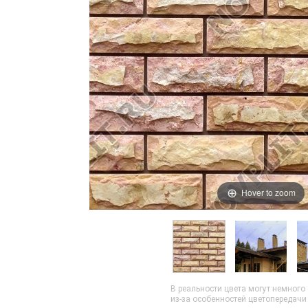
Hover to zoom
В реальности цвета могут немного
из-за особенностей цветопередач