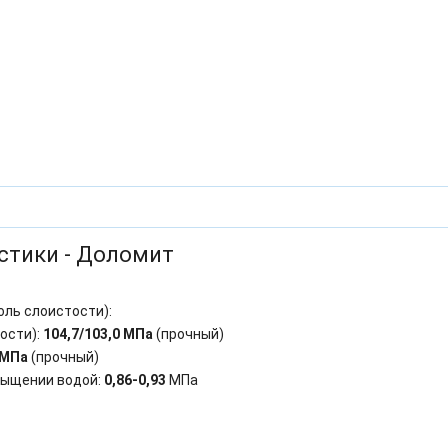
стики - Доломит
оль слоистости):
ости):
104,7/103,0 МПа
(прочный)
 МПа
(прочный)
сыщении водой:
0,86-0,93
МПа