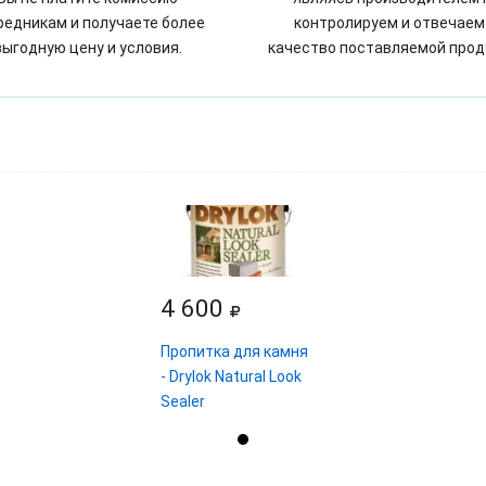
редникам и получаете более
контролируем и отвечаем
выгодную цену и условия.
качество поставляемой прод
4 600
Пропитка для камня
- Drylok Natural Look
Sealer