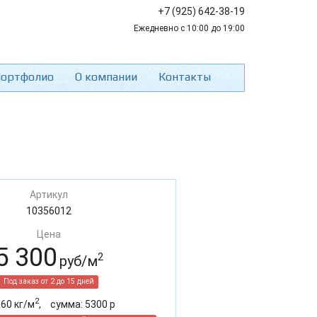
+7 (925) 642-38-19
Ежедневно с 10:00 до 19:00
ортфолио
О компании
Контакты
Артикул
10356012
Цена
5 300
2
руб/м
Под заказ от 2 до 15 дней
2
:
60
кг/м
,
cумма:
5300
р