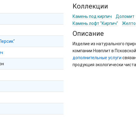
Коллекции
Камень под кирпич
Доломит
Камень лофт "Кирпич"
Желто
Описание
Персик"
Изделие из натурального при
компании Новплит в Псковской
ич
дополнительные услуги
связан
он
продукция экологически чиста