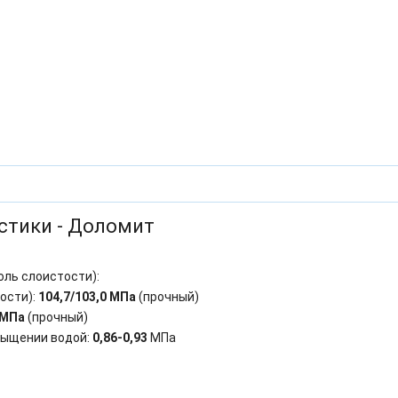
стики - Доломит
оль слоистости):
ости):
104,7/103,0 МПа
(прочный)
 МПа
(прочный)
сыщении водой:
0,86-0,93
МПа