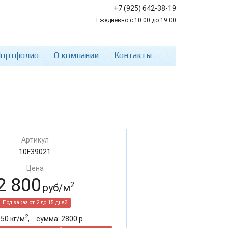
+7 (925) 642-38-19
Ежедневно с 10:00 до 19:00
ортфолио
О компании
Контакты
Артикул
10F39021
Цена
2 800
2
руб/м
Под заказ от 2 до 15 дней
2
:
50
кг/м
,
cумма:
2800
р