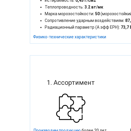
Истираемость:
0,45 г/см2
Теплопроводность:
3.2 вт/мк
Марка морозостойкости:
50
(морозостойки
Сопротивление ударным воздействиям:
87
Радиационный параметр (А эфф ЕРН):
73,7 
Физико-технические характеристики
1. Ассортимент
Производим продукцию
более 20 лет,