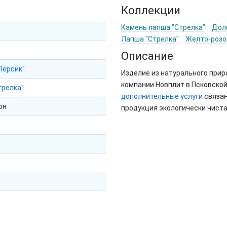
Коллекции
Камень лапша "Стрелка"
Дол
Лапша "Стрелка"
Желто-роз
Описание
Персик"
Изделие из натурального при
компании Новплит в Псковской
трелка"
дополнительные услуги
связан
он
продукция экологически чиста