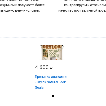
редникам и получаете более
контролируем и отвечаем
выгодную цену и условия.
качество поставляемой прод
4 600
Пропитка для камня
- Drylok Natural Look
Sealer