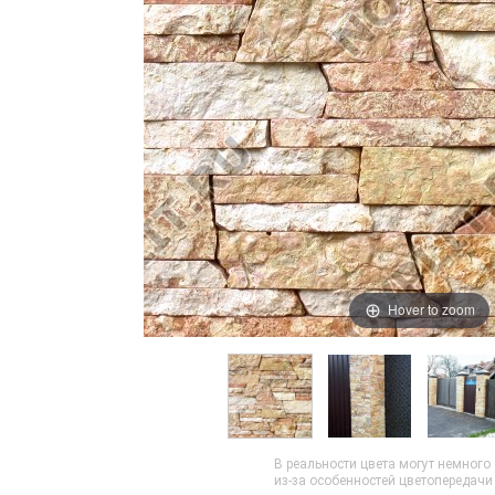
Hover to zoom
В реальности цвета могут немного
из-за особенностей цветопередач