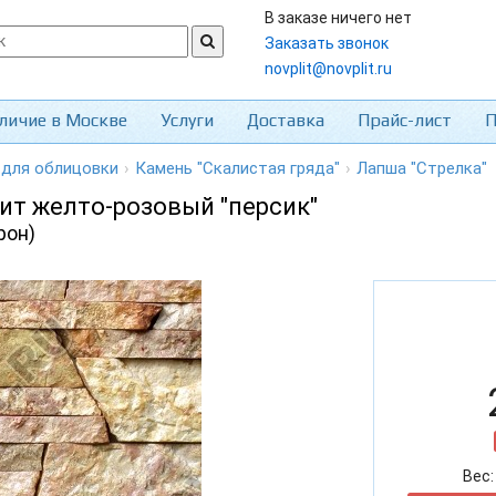
В заказе ничего нет
Заказать звонок
novplit@novplit.ru
личие в Москве
Услуги
Доставка
Прайс-лист
П
 для облицовки
›
Камень "Скалистая гряда"
›
Лапша "Стрелка"
ит желто-розовый "персик"
рон)
Вес