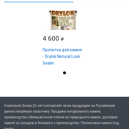
4 600
Пропитка для камня
- Drylok Natural Look
Sealer
Компания более 20 лет поставляет свою продукцию на Российский
рынок напрямую заказчику. Продажа натурального камня,
производство облицовочной плитки из природного камня, доставка
камня со складов в Москве и с производства. Распиловка камня под
заказ.