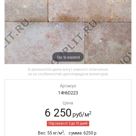
Tap to expand
В реальности цвета могут немного отличаться
из-за особенностей цветопередачи мониторов
Артикул
14H6D223
Цена
6 250
2
руб/м
Под заказ от 2 до 15 дней
2
Вес:
55
кг/м
,
cумма:
6250
р