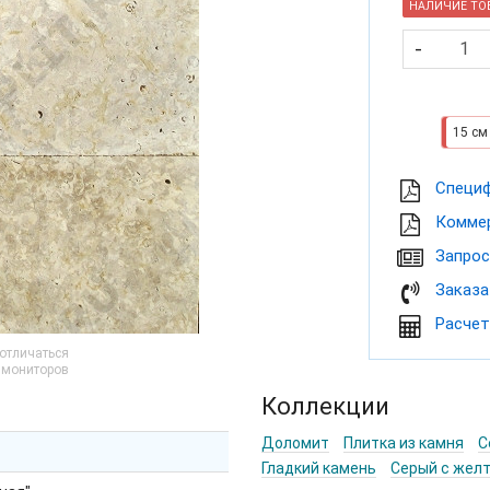
НАЛИЧИЕ ТОВ
-
15 см
Cпеци
Коммер
Запрос
Заказа
Расчет
 отличаться
и мониторов
Коллекции
Доломит
Плитка из камня
С
Гладкий камень
Серый с жел