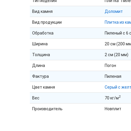
Тип изделия
Плитка "Пиле
Вид камня
Доломит
Вид продукции
Плитка из ка
Обработка
Пиленый с 6 
Ширина
20 см (200 м
Толщина
2 см (20 мм)
Длина
Погон
Фактура
Пиленая
Цвет камня
Серый с жел
2
Вес
70 кг/м
Производитель
Новплит