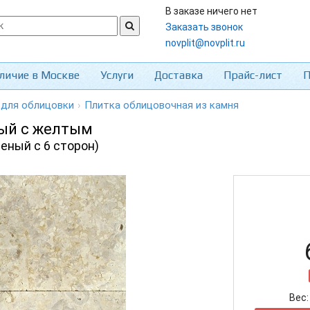
В заказе ничего нет
Заказать звонок
novplit@novplit.ru
личие в Москве
Услуги
Доставка
Прайс-лист
П
 для облицовки
›
Плитка облицовочная из камня
рый с желтым
леный с 6 сторон)
Вес