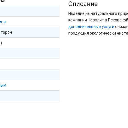
ная"
Описание
Изделие из натурального при
компании Новплит в Псковской
мня
дополнительные услуги
связан
сторон
продукция экологически чиста
м)
тым