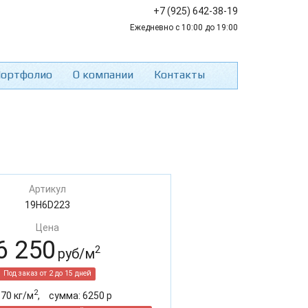
+7 (925) 642-38-19
Ежедневно с 10:00 до 19:00
ортфолио
О компании
Контакты
Артикул
19H6D223
Цена
6 250
2
руб/м
Под заказ от 2 до 15 дней
2
:
70
кг/м
,
cумма:
6250
р