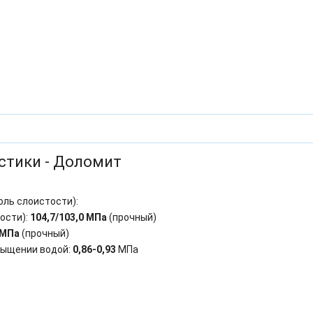
стики - Доломит
оль слоистости):
ости):
104,7/103,0 МПа
(прочный)
 МПа
(прочный)
сыщении водой:
0,86-0,93
МПа