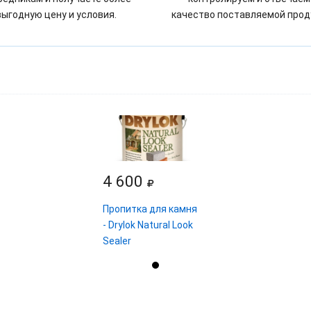
выгодную цену и условия.
качество поставляемой прод
4 600
Пропитка для камня
- Drylok Natural Look
Sealer