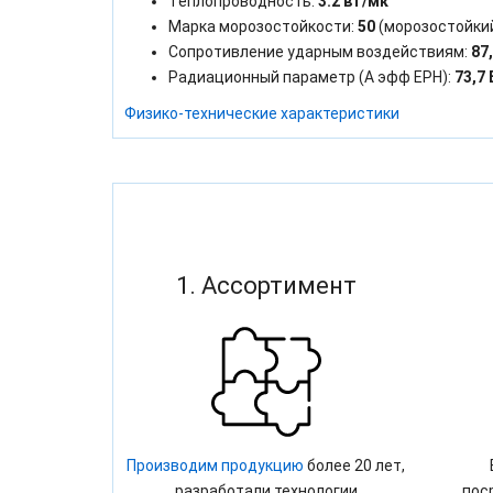
Теплопроводность:
3.2 вт/мк
Марка морозостойкости:
50
(морозостойки
Сопротивление ударным воздействиям:
87
Радиационный параметр (А эфф ЕРН):
73,7 
Физико-технические характеристики
1. Ассортимент
Производим продукцию
более 20 лет,
разработали технологии
пос