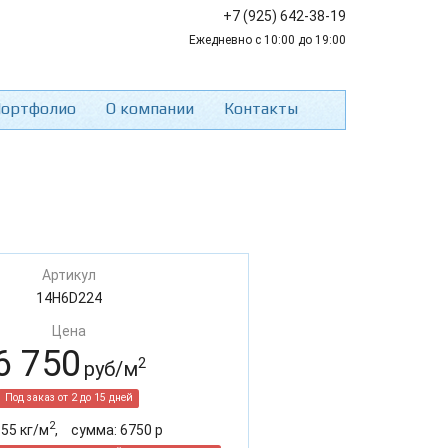
+7 (925) 642-38-19
Ежедневно с 10:00 до 19:00
ортфолио
О компании
Контакты
Артикул
14H6D224
Цена
6 750
2
руб/м
Под заказ от 2 до 15 дней
2
:
55
кг/м
,
cумма:
6750
р