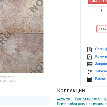
НАЛИЧИЕ ТОВ
-
15 см
Cпеци
Коммер
Запрос
Заказа
 отличаться
Расчет
и мониторов
Коллекции
Доломит
Плитка из камня
Б
Плитка облицовочная из камн