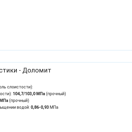
стики - Доломит
оль слоистости):
ости):
104,7/103,0 МПа
(прочный)
 МПа
(прочный)
сыщении водой:
0,86-0,93
МПа