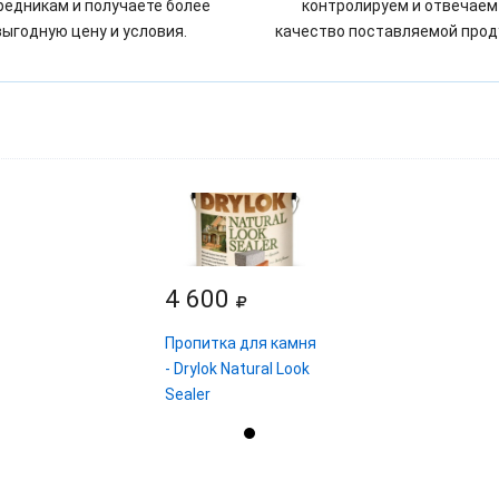
редникам и получаете более
контролируем и отвечаем
выгодную цену и условия.
качество поставляемой прод
4 600
Пропитка для камня
- Drylok Natural Look
Sealer