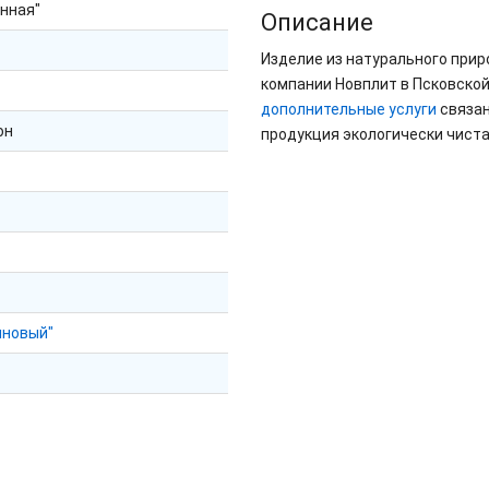
нная"
Описание
Изделие из натурального при
компании Новплит в Псковской
дополнительные услуги
связан
он
продукция экологически чиста
иновый"