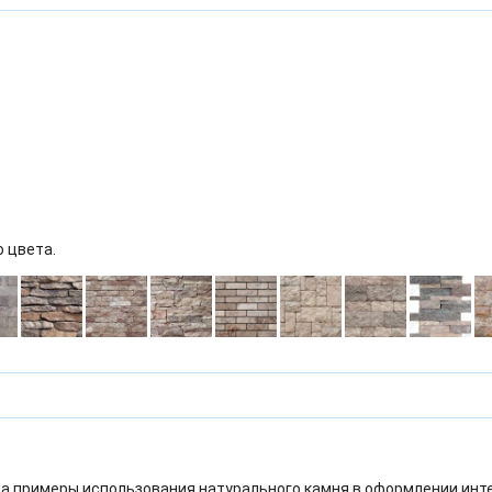
о цвета.
а примеры использования натурального камня в оформлении инт