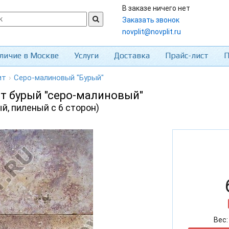
В заказе ничего нет
Заказать звонок
novplit@novplit.ru
личие в Москве
Услуги
Доставка
Прайс-лист
П
ит
›
Серо-малиновый "Бурый"
т бурый "серо-малиновый"
й, пиленый с 6 сторон)
Вес