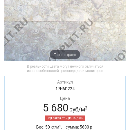
Tap to expand
В реальности цвета могут немного отличаться
из-за особенностей цветопередачи мониторов
Артикул
17H6D224
Цена
5 680
2
руб/м
Под заказ от 2 до 15 дней
2
Вес:
50
кг/м
,
cумма:
5680
р