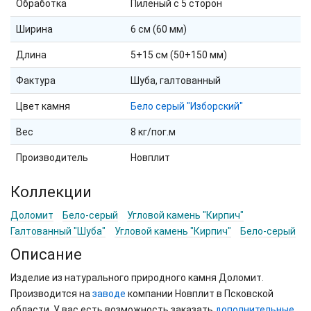
Обработка
Пиленый с 5 сторон
Ширина
6 см (60 мм)
Длина
5+15 см (50+150 мм)
Фактура
Шуба, галтованный
Цвет камня
Бело серый "Изборский"
Вес
8 кг/пог.м
Производитель
Новплит
Коллекции
Доломит
Бело-серый
Угловой камень "Кирпич"
Галтованный "Шуба"
Угловой камень "Кирпич"
Бело-серый
Описание
Изделие из натурального природного камня Доломит.
Производится на
заводе
компании Новплит в Псковской
области. У вас есть возможность заказать
дополнительные