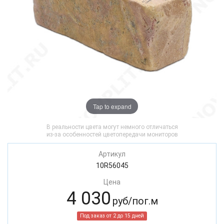
Tap to expand
В реальности цвета могут немного отличаться
из-за особенностей цветопередачи мониторов
Артикул
10R56045
Цена
4 030
руб/пог.м
Под заказ от 2 до 15 дней