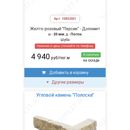
Арт:
10S52021
Желто-розовый "Персик" - Доломит
ш -
20 мм
; д -
Погон
;
Шуба
Наличие и цены уточняйте по телефону
4 940
В наличии
руб/пог.м
на складе
Добавить в корзину
Другие размеры
Угловой камень "Полоска"