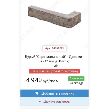
Арт:
14S52021
Бурый "Серо-малиновый" - Доломит
ш -
20 мм
; д -
Погон
;
Шуба
Наличие и цены уточняйте по телефону
4 940
В наличии
руб/пог.м
на складе
Добавить в корзину
Другие размеры