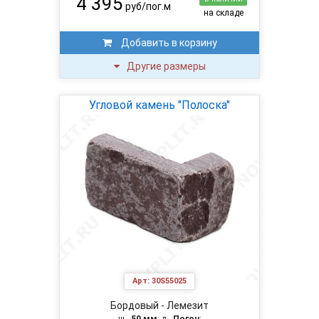
4 395
руб/пог.м
на складе
Добавить в корзину
Другие размеры
Угловой камень "Полоска"
Арт:
30S55025
Бордовый - Лемезит