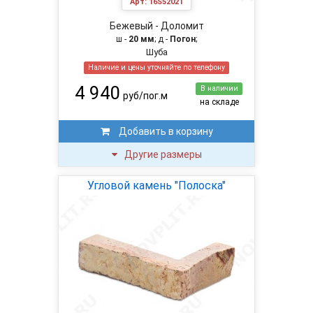
Арт:
16S52021
Бежевый - Доломит
ш -
20 мм
; д -
Погон
;
Шуба
Наличие и цены уточняйте по телефону
4 940
В наличии
руб/пог.м
на складе
Добавить в корзину
Другие размеры
Угловой камень "Полоска"