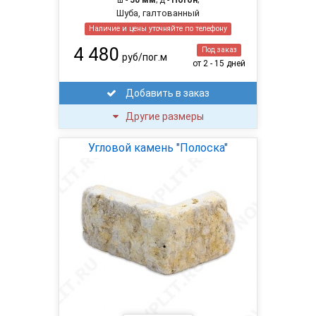
ш -
50 мм
; д -
Погон
;
Шуба, галтованный
Наличие и цены уточняйте по телефону
4 480
Под заказ
руб/пог.м
от 2 - 15 дней
Добавить в заказ
Другие размеры
Угловой камень "Полоска"