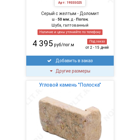
Арт:
19S55025
Серый с желтым - Доломит
ш -
50 мм
; д -
Погон
;
Шуба, галтованный
Наличие и цены уточняйте по телефону
4 395
Под заказ
руб/пог.м
от 2 - 15 дней
Добавить в заказ
Другие размеры
Угловой камень "Полоска"