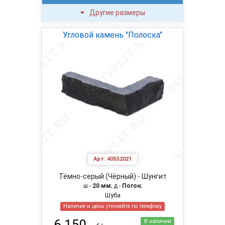
Другие размеры
Угловой камень "Полоска"
Арт:
40S52021
Тёмно-серый (Чёрный) - Шунгит
ш -
20 мм
; д -
Погон
;
Шуба
Наличие и цены уточняйте по телефону
6 150
В наличии