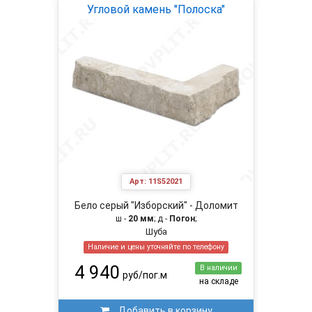
Угловой камень "Полоска"
Арт:
11S52021
Бело серый "Изборский" - Доломит
ш -
20 мм
; д -
Погон
;
Шуба
Наличие и цены уточняйте по телефону
4 940
В наличии
руб/пог.м
на складе
Добавить в корзину