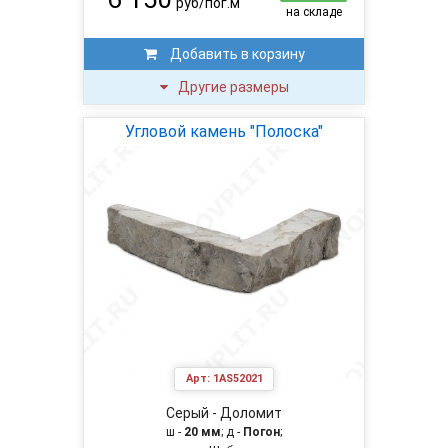
руб/пог.м
на складе
Добавить в корзину
Другие размеры
Угловой камень "Полоска"
Арт:
1AS52021
Серый - Доломит
ш -
20 мм
; д -
Погон
;