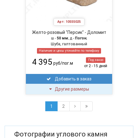
Арт:
10S55025
Желто-розовый "Персик" - Доломит
ш -
50 мм
; д -
Погон
;
Шуба, галтованный
Наличие и цены уточняйте по телефону
4 395
Под заказ
руб/пог.м
от 2 - 15 дней
Добавить в заказ
Другие размеры
1
2
Фотографии углового камня