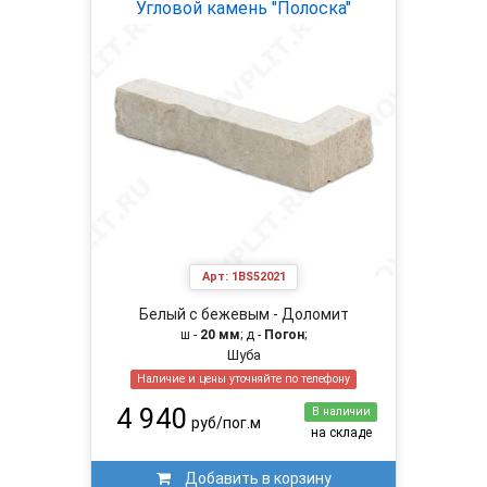
Угловой камень "Полоска"
Арт:
1BS52021
Белый с бежевым - Доломит
ш -
20 мм
; д -
Погон
;
Шуба
Наличие и цены уточняйте по телефону
4 940
В наличии
руб/пог.м
на складе
Добавить в корзину