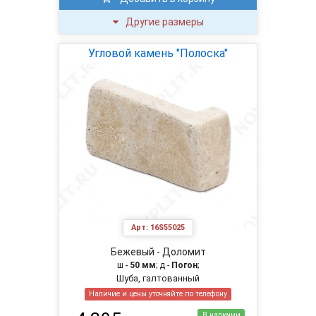
Другие размеры
Угловой камень "Полоска"
Арт:
16S55025
Бежевый - Доломит
ш -
50 мм
; д -
Погон
;
Шуба, галтованный
Наличие и цены уточняйте по телефону
В наличии