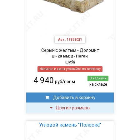
Арт:
19S52021
Серый с желтым - Доломит
ш -
20 мм
; д -
Погон
;
Шуба
Наличие и цены уточняйте по телефону
4 940
В наличии
руб/пог.м
на складе
Добавить в корзину
Другие размеры
Угловой камень "Полоска"