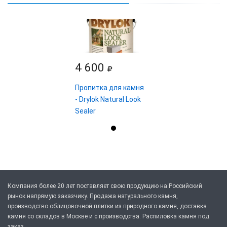
4 600
Пропитка для камня
- Drylok Natural Look
Sealer
Компания более 20 лет поставляет свою продукцию на Российский
рынок напрямую заказчику. Продажа натурального камня,
производство облицовочной плитки из природного камня, доставка
камня со складов в Москве и с производства. Распиловка камня под
заказ.