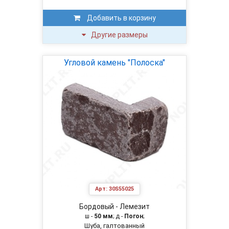
Добавить в корзину
Другие размеры
Угловой камень "Полоска"
Арт:
30S55025
Бордовый - Лемезит
ш -
50 мм
; д -
Погон
;
Шуба, галтованный