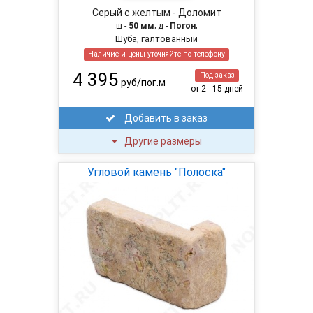
Серый с желтым - Доломит
ш -
50 мм
; д -
Погон
;
Шуба, галтованный
Наличие и цены уточняйте по телефону
4 395
Под заказ
руб/пог.м
от 2 - 15 дней
Добавить в заказ
Другие размеры
Угловой камень "Полоска"