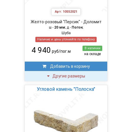
Арт:
10S52021
Желто-розовый "Персик" - Доломит
ш -
20 мм
; д -
Погон
;
Шуба
Наличие и цены уточняйте по телефону
4 940
В наличии
руб/пог.м
на складе
Добавить в корзину
Другие размеры
Угловой камень "Полоска"