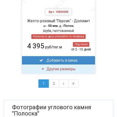
Арт:
10S55025
Желто-розовый "Персик" - Доломит
ш -
50 мм
; д -
Погон
;
Шуба, галтованный
Наличие и цены уточняйте по телефону
4 395
Под заказ
руб/пог.м
от 2 - 15 дней
Добавить в заказ
Другие размеры
1
2
Фотографии углового камня
"Полоска"