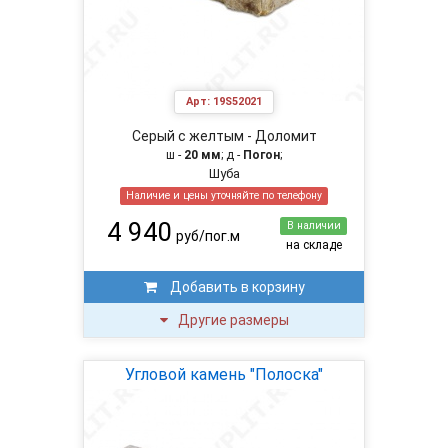
Арт:
19S52021
Серый с желтым - Доломит
ш -
20 мм
; д -
Погон
;
Шуба
Наличие и цены уточняйте по телефону
4 940
В наличии
руб/пог.м
на складе
Добавить в корзину
Другие размеры
Угловой камень "Полоска"