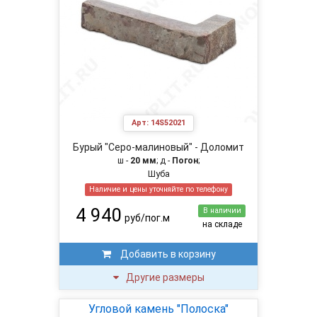
Арт:
14S52021
Бурый "Серо-малиновый" - Доломит
ш -
20 мм
; д -
Погон
;
Шуба
Наличие и цены уточняйте по телефону
4 940
В наличии
руб/пог.м
на складе
Добавить в корзину
Другие размеры
Угловой камень "Полоска"