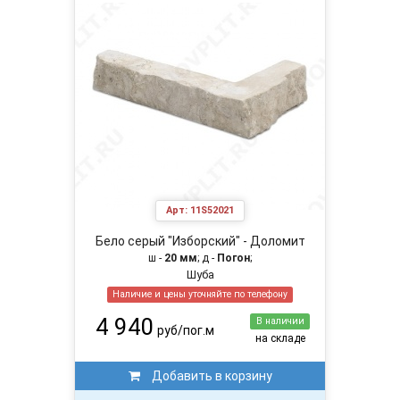
Арт:
11S52021
Бело серый "Изборский" - Доломит
ш -
20 мм
; д -
Погон
;
Шуба
Наличие и цены уточняйте по телефону
4 940
В наличии
руб/пог.м
на складе
Добавить в корзину