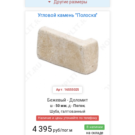
Другие размеры
Угловой камень "Полоска"
Арт:
16S55025
Бежевый - Доломит
ш -
50 мм
; д -
Погон
;
Шуба, галтованный
Наличие и цены уточняйте по телефону
4 395
В наличии
руб/пог.м
на складе