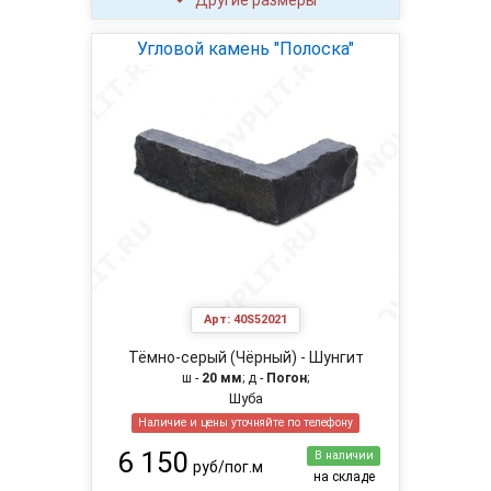
Другие размеры
Угловой камень "Полоска"
Арт:
40S52021
Тёмно-серый (Чёрный) - Шунгит
ш -
20 мм
; д -
Погон
;
Шуба
Наличие и цены уточняйте по телефону
6 150
В наличии
руб/пог.м
на складе