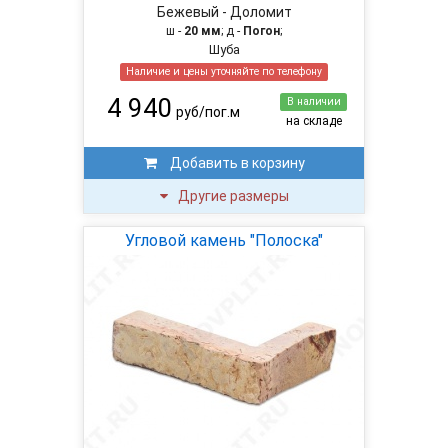
Бежевый - Доломит
ш -
20 мм
; д -
Погон
;
Шуба
Наличие и цены уточняйте по телефону
4 940
В наличии
руб/пог.м
на складе
Добавить в корзину
Другие размеры
Угловой камень "Полоска"