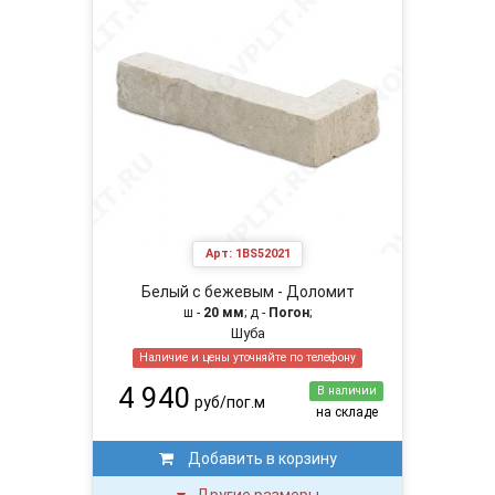
Арт:
1BS52021
Белый с бежевым - Доломит
ш -
20 мм
; д -
Погон
;
Шуба
Наличие и цены уточняйте по телефону
4 940
В наличии
руб/пог.м
на складе
Добавить в корзину