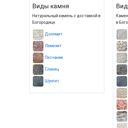
Виды камня
Вид
Натуральный камень с доставкой в
Камен
Богородицк
в Бог
Доломит
Лемезит
Песчаник
Сланец
Шунгит