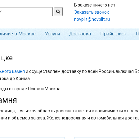
В заказе ничего нет
Заказать звонок
novplit@novplit.ru
личие в Москве
Услуги
Доставка
Прайс-лист
П
ицке
ьного камня
и осуществляем доставку по всей России, включая Б
тока до Крыма.
ады в городе Псков и Москва.
амня
родицк, Тульская область рассчитывается в зависимости от веса
нии и объемов заказа. Железнодорожная и автомобильная достав