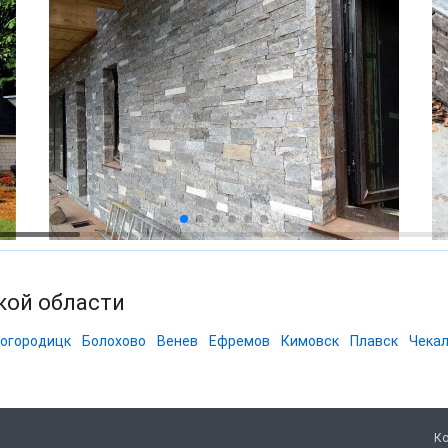
кой области
огородицк
Болохово
Венев
Ефремов
Кимовск
Плавск
Чека
Ко