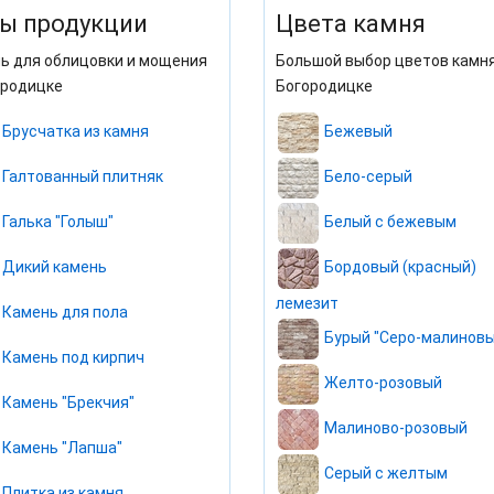
ы продукции
Цвета камня
ь для облицовки и мощения
Большой выбор цветов камня
ородицке
Богородицке
Брусчатка из камня
Бежевый
Галтованный плитняк
Бело-серый
Галька "Голыш"
Белый с бежевым
Дикий камень
Бордовый (красный)
лемезит
Камень для пола
Бурый "Серо-малиновы
Камень под кирпич
Желто-розовый
Камень "Брекчия"
Малиново-розовый
Камень "Лапша"
Серый с желтым
Плитка из камня