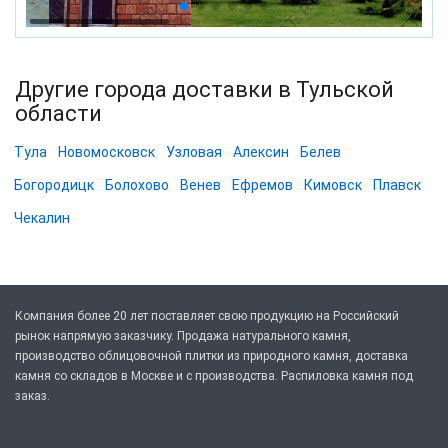
Другие города доставки в Тульской
области
Тула
Новомосковск
Узловая
Алексин
Белев
Богородицк
Болохово
Венев
Ефремов
Кимовск
Плавск
Чекалин
Компания более 20 лет поставляет свою продукцию на Российский
рынок напрямую заказчику. Продажа натурального камня,
производство облицовочной плитки из природного камня, доставка
камня со складов в Москве и с производства. Распиловка камня под
заказ.