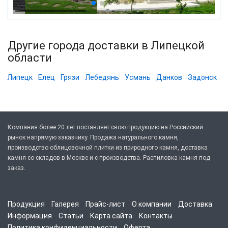
Другие города доставки в Липецкой
области
Липецк
Елец
Грязи
Лебедянь
Усмань
Данков
Задонск
Компания более 20 лет поставляет свою продукцию на Российский
рынок напрямую заказчику. Продажа натурального камня,
производство облицовочной плитки из природного камня, доставка
камня со складов в Москве и с производства. Распиловка камня под
заказ.
Продукция
Галерея
Прайс-лист
О компании
Доставка
Информация
Статьи
Карта сайта
Контакты
Политика конфиденциальности
Оферта